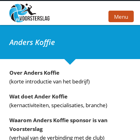
Menu
Anders Koffie
Home
Vereniging
Teams
Over Anders Koffie
(korte introductie van het bedrijf)
Wedstrijden
Wat doet Ander Koffie
Sponsoren
(kernactiviteiten, specialisaties, branche)
Webshop
Waarom Anders Koffie sponsor is van
Contact
Voorsterslag
(verhaal van de verbinding met de club)