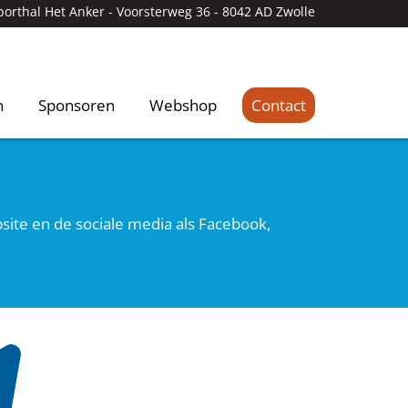
porthal Het Anker -
Voorsterweg 36 - 8042 AD Zwolle
n
Sponsoren
Webshop
Contact
ite en de sociale media als Facebook,