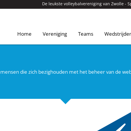
De leukste volleybalvereniging van Zwolle -
S
Home
Vereniging
Teams
Wedstrijde
 mensen die zich bezighouden met het beheer van de webs