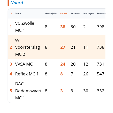
Noord
#
Team
Wedstrijden
Punten
Sets voor
Sets tegen
Punten voor
VC Zwolle
1
8
38
30
2
798
MC 1
vv
2
Voorsterslag
8
27
21
11
738
MC 2
3
VVSA MC 1
8
24
20
12
731
4
Reflex MC 1
8
8
7
26
547
DAC
5
Dedemsvaart
8
3
3
30
332
MC 1