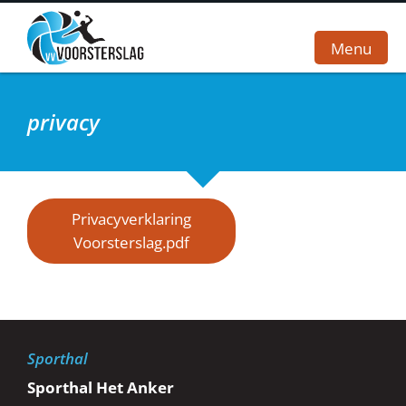
Menu
privacy
Home
Vereniging
Teams
Privacyverklaring
Voorsterslag.pdf
Wedstrijden
Sponsoren
Webshop
Sporthal
Contact
Sporthal Het Anker