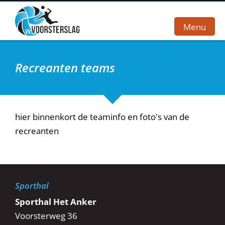
Menu
Recreanten teams
Home
Vereniging
Teams
hier binnenkort de teaminfo en foto's van de
recreanten
Wedstrijden
Sponsoren
Webshop
Sporthal
Contact
Sporthal Het Anker
Voorsterweg 36