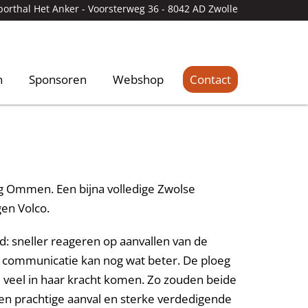
porthal Het Anker -
Voorsterweg 36 - 8042 AD Zwolle
n
Sponsoren
Webshop
Contact
ng Ommen. Een bijna volledige Zwolse
en Volco.
d: sneller reageren op aanvallen van de
e communicatie kan nog wat beter. De ploeg
veel in haar kracht komen. Zo zouden beide
n prachtige aanval en sterke verdedigende