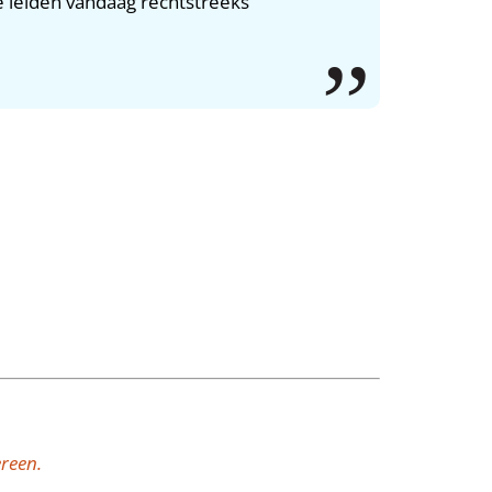
e leiden vandaag rechtstreeks
reen.