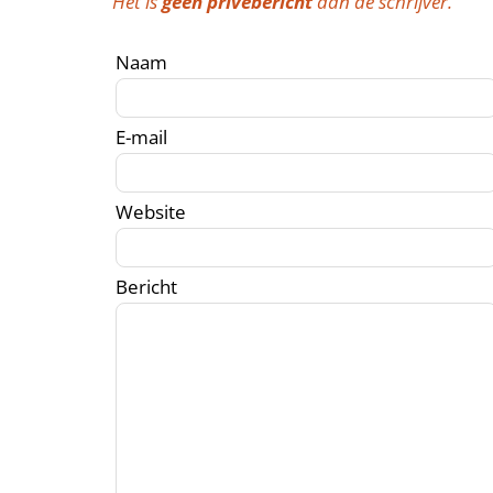
Het is
geen privébericht
aan de schrijver.
Naam
E-mail
Website
Bericht