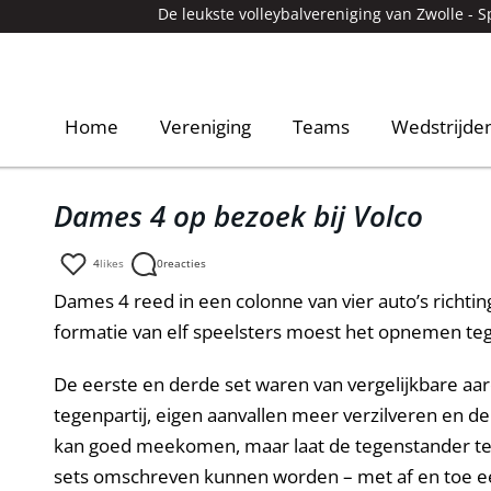
De leukste volleybalvereniging van Zwolle -
S
Home
Vereniging
Teams
Wedstrijde
Dames 4 op bezoek bij Volco
4
likes
0
reacties
Dames 4 reed in een colonne van vier auto’s richti
formatie van elf speelsters moest het opnemen teg
De eerste en derde set waren van vergelijkbare aar
tegenpartij, eigen aanvallen meer verzilveren en d
kan goed meekomen, maar laat de tegenstander te 
sets omschreven kunnen worden – met af en toe ee