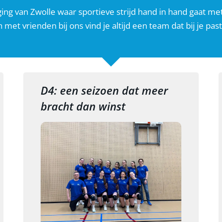
ing van Zwolle waar sportieve strijd hand in hand gaat met
 met vrienden bij ons vind je altijd een team dat bij je past
D4: een seizoen dat meer
bracht dan winst