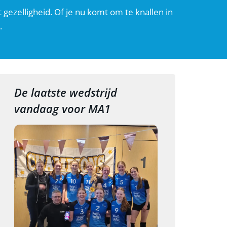
 gezelligheid. Of je nu komt om te knallen in
.
De laatste wedstrijd
vandaag voor MA1