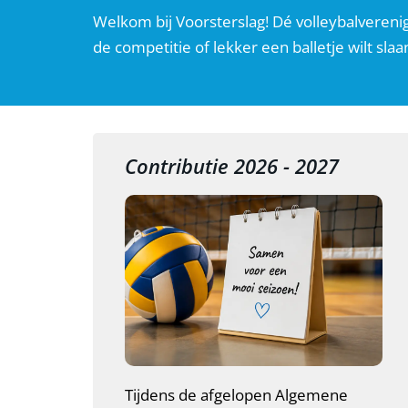
Welkom bij Voorsterslag! Dé volleybalverenig
de competitie of lekker een balletje wilt slaan
Contributie 2026 - 2027
Tijdens de afgelopen Algemene