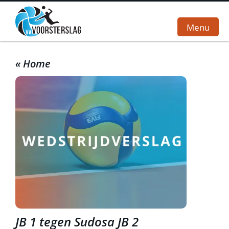
Menu
« Home
Home
Vereniging
Teams
Wedstrijden
Sponsoren
Webshop
Contact
JB 1 tegen Sudosa JB 2