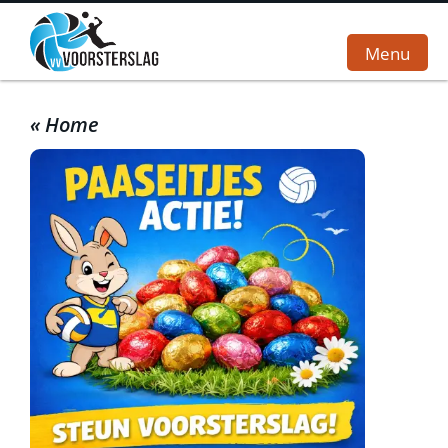
Menu
« Home
Home
Vereniging
Teams
Wedstrijden
Sponsoren
Webshop
Contact